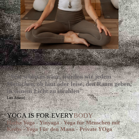
"
Wie schön es wäre, würden wir jedem
Menschen, ob laut oder leise, den Raum geben,
in seinem Licht zu strahlen"
Lars Amend
YOGA IS FOR EVERY
BODY
Hatha Yoga - Yinyoga - Yoga für Menschen mit
Krebs - Yoga Für den Mann - Private YOga