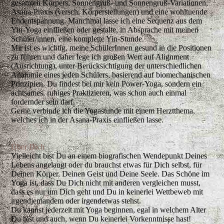
gesamten Körpers, Sonnengruß- und Sonnengruß-Variationen,
Asana-Praxis (versch. Körperstellungen) und eine wohltuende
Endentspannung. Manchmal lasse ich eine Sequenz aus dem
Yin-Yoga einfließen oder gestalte, in Absprache mit meinen
Schüler/innen, eine komplette Yin-Stunde.
Mir ist es wichtig, meine SchülerInnen gesund in die Positionen
zu führen und daher lege ich großen Wert auf Alignment
(Ausrichtung), unter Berücksichtigung der unterschiedlichen
Anatomie eines jeden Schülers, basierend auf biomechanischen
Prinzipien. Du findest bei mir kein Power-Yoga, sondern ein
achtsames, ruhiges Praktizieren, was schon auch einmal
fordernder sein darf.
Gerne verbinde ich die Yogastunde mit einem Herztthema,
welches ich in der Asana-Praxis einfließen lasse.
Über Dich
Vielleicht bist Du an einem biografischen Wendepunkt Deines
Lebens angelangt oder du brauchst etwas für Dich selbst, für
Deinen Körper, Deinen Geist und Deine Seele. Das
Schöne im
Yoga ist, dass Du Dich nicht mit anderen vergleichen musst,
dass es nur um Dich geht und Du in keinerlei Wettbeweb mit
irgendjemandem oder irgendetwas stehst.
Du kannst jederzeit mit Yoga beginnen, egal in welchem Alter
Du bist und auch, wenn Du keinerlei Vorkenntnisse hast
!