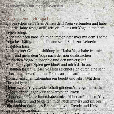
Willkommen auf meiner Webseite
Yoga - meine Leidenschaft
Ich bin schon seit vielen Jahren dem Yoga verbunden und habe
über die Jahre festgestellt, wie viel Gutes mir Yoga in meinem
Leben bringt.
Nach und nach habe ich mich immer intensiver mit dem Thema
Yoga beschäftigt und mich dann schließlich zur Lehrerin
ausbilden lassen.
Nach meiner Grundausbildung im Hatha Yoga habe ich mich
mehr und mehr dem Yoga nach der non-dualistischen
tantrischen Yoga-Philosophie und den universellen
Ausrichtungsprinzipien gewidmet und mich darin auch
ausbilden lassen. Dieser Yogastil zeichnet sich durch eine sehr
achtsame, herzverbundene Praxis aus, die auf modernen,
biomachenischen Erkenntnissen beruht und lehrt "Mit dem
Fluss zu gehen"
Meine zweite Yoga Leidenschaft gilt dem Yinyoga, einer für
mich in der heutigen Zeit so wertvollen Praxis.
Wundervolle LehrerInnen haben mich bisher auf meinem Yoga-
Weg begleitet (und begleiten mich noch immer) und ich bin
sehr dankbar dafür, das Erlernte mit viel Freude und Herz
weitergeben zu dürfen.