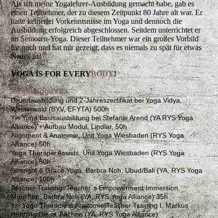
Als ich meine Yogalehrer-Ausbildung gemacht habe, gab es
einen Teilnehmer, der zu diesem Zeitpunkt 80 Jahre alt war. Er
hatte keinerlei Vorkenntsnisse im Yoga und dennoch die
Ausbildung erfolgreich abgeschlossen. Seitdem unterrichtet er
im Senioren-Yoga. Dieser Teilnehmer war ein großes Vorbild
für mich und hat mir gezeigt, dass es niemals zu spät für etwas
Neues ist!
YOGA IS FOR EVERY
BODY
!
Meine YogaVita
Grundausbildung und 2-Jahreszertifikat bei Yoga Vidya,
Westerwald (BYV, EFYTA) 500h
Yin Yoga Basisausbildung bei Stefanie Arend (YA RYS Yoga
Alliance) + Aufbau Modul, Lindlar, 50h
Alignment & Anatomie, Unit Yoga Wiesbaden (RYS Yoga
Alliance) 50h
Yoga Therapie Assists, Unit Yoga Wiesbaden (RYS Yoga
Alliance) 50h
Strenght & Grace Yoga, Barbra Noh, Ubud/Bali (YA, RYS Yoga
Alliance) 100h
Teacher Training: Teacher`s Empowerment Immersion,
München, Barbra Noh (YA, RYS Yoga Alliance) 35h
Yin Yoga Therapie & Anatomie Teacher Training I, Markus
Henning Giess, Aachen (YA, RYS Yoga Alliance)