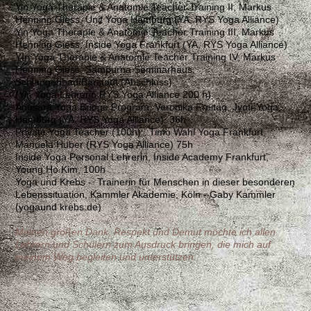
Yin Yoga Therapie & Anatomie Teacher Training II, Markus
Henning Giess, Unit Yoga Hamburg (YA, RYS Yoga Alliance)
Yin Yoga Therapie & Anatomie Teacher Training III, Markus
Henning Giess, Inside Yoga Frankfurt (YA, RYS Yoga Alliance)
YIn Yoga Therapie & Anatomie Teacher Training IV, Markus
Henning Giess, Sampurna Seminarhaus,
Schlangenbad/Bärstadt (Abschluss)
(Yin Yoga Lehrerin RYS Yoga Alliance 200 h)
Anusara Yoga Bridge Program, Veronika Freitag, Jyoti-Yoga,
Hamburg (YA, RYS Yoga Alliance) 36h
Private Yoga Teacher (100h) , Timo Wahl Yoga Frankfurt,
Manuela Huber (RYS Yoga Alliance) 75h
Inside Yoga Personal Lehrerin, Inside Academy Frankfurt,
Young Ho Kim, 100h
Yoga und Krebs - Trainerin für Menschen in dieser besonderen
Lebenssituation, Kammler Akademie, Köln - Gaby Kammler
(yogaund krebs.de)
Meinen großen Dank, Respekt und Demut möchte ich allen
Lehrern und Schülern zum Ausdruck bringen, die mich auf
meinem Weg begleiten und unterstützen.