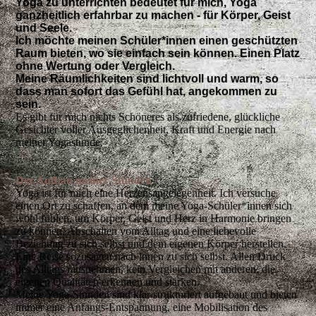
Yoga zu unterrichten bedeutet für mich, Yoga
ganzheitlich erfahrbar zu machen - für Körper, Geist
und Seele.
Ich möchte meinen Schüler*innen einen geschützten
Raum bieten, wo sie einfach sein können. Einen Platz
ohne Wertung oder Vergleich.
Meine Räumlichkeiten sind lichtvoll und warm, so
dass man sofort das Gefühl hat, angekommen zu
sein.
Es gibt für mich nichts Schöneres als zufriedene, glückliche
Gesichter voller Ausgeglichenheit, Kraft und Energie nach
meiner
Yogastunde.
Der Aufbau meiner Stunden
Yoga ist für mich eine Herzensangelegenheit. Ich versuche
einen Ort zu schaffen, an dem meine Yoga-Schüler*innen sich
wohl fühlen, um Körper, Geist und Herz in Harmonie bringen
zu können. Abschalten vom Alltag und eine liebevolle
Beziehung zu sich selbst und dem eigenen Körper herstellen.
Eine Reise sozusagen nach innen zu sich selbst. Allen Druck
des Alltags rausnehmen, kein Vergleichen mit anderen, die
eigenen Qualitäten erkennen und stärken.
Meine Yoga-Stunden sind klar strukturiert aufgebaut und bieten
immer eine Anfangs-Entspannung, eine Mobilisation des