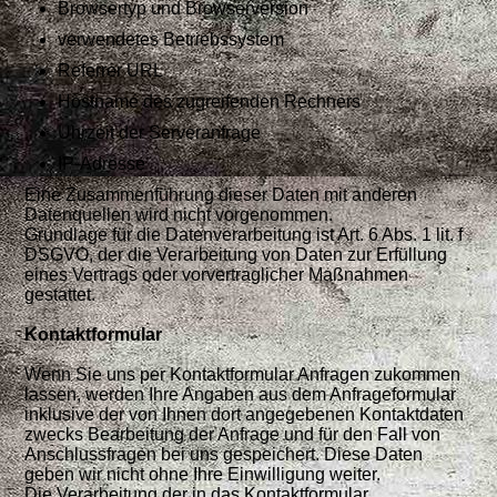
Browsertyp und Browserversion
verwendetes Betriebssystem
Referrer URL
Hostname des zugreifenden Rechners
Uhrzeit der Serveranfrage
IP-Adresse
Eine Zusammenführung dieser Daten mit anderen
Datenquellen wird nicht vorgenommen.
Grundlage für die Datenverarbeitung ist Art. 6 Abs. 1 lit. f
DSGVO, der die Verarbeitung von Daten zur Erfüllung
eines Vertrags oder vorvertraglicher Maßnahmen
gestattet.
Kontaktformular
Wenn Sie uns per Kontaktformular Anfragen zukommen
lassen, werden Ihre Angaben aus dem Anfrageformular
inklusive der von Ihnen dort angegebenen Kontaktdaten
zwecks Bearbeitung der Anfrage und für den Fall von
Anschlussfragen bei uns gespeichert. Diese Daten
geben wir nicht ohne Ihre Einwilligung weiter.
Die Verarbeitung der in das Kontaktformular