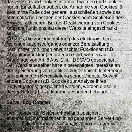
das Setzen von Cookies informiert werden und Cookies
nur im Einzelfall erlauben, die Annahme von Cookies für
bestimmte Fälle
oder generell ausschließen sowie das
automatische Löschen der Cookies beim Schließen des
Browser aktivieren. Bei der Deaktivierung von Cookies
kann die Funktionalität dieser Website eingeschränkt
sein.
Cookies, die zur Durchführung des elektronischen
Kommunikationsvorgangs oder zur Bereitstellung
bestimmter, von Ihnen erwünschter Funktionen (z.B.
Warenkorbfunktion) erforderlich sind, werden auf
Grundlage von Art. 6 Abs. 1 lit. f DSGVO gespeichert.
Der Websitebetreiber hat ein berechtigtes Interesse an
der Speicherung von Cookies zur technisch fehlerfreien
und optimierten Bereitstellung seiner Dienste. Soweit
andere Cookies (z.B. Cookies zur Analyse Ihres
Surfverhaltens) gespeichert werden, werden diese in
dieser Datenschutzerklärung gesondert behandelt.
Server-Log-Dateien
Der Provider der Seiten erhebt und speichert
automatisch Informationen in so genannten Server-Log-
Dateien, die Ihr Browser automatisch an uns übermittelt.
Dies sind: