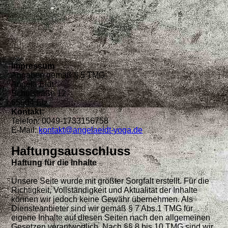
Impressum
Angaben gemäß § 5 TMG
Angela Eidt
Schulstraße 12
65604 Elz
Kontakt:
Telefon: 0049-1733156758
E-Mail:
kontakt@angelaeidt-yoga.de
Haftungsausschluss
Haftung für
d
ie Inhalte
Unsere Seite wurde mit größter Sorgfalt erstellt. Für die
Richtigkeit, Vollständigkeit und Aktualität der Inhalte
können wir jedoch keine Gewähr übernehmen. Als
Diensteanbieter sind wir gemäß § 7 Abs.1 TMG für
eigene Inhalte auf diesen Seiten nach den allgemeinen
Gesetzen verantwortlich. Nach §§ 8 bis 10 TMG sind wir