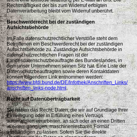
Rechtmäßigkeit der bis zum Widerruf erfolgten
Datenverarbeitung bleibt vom Widerruf unberührt.
Beschwerderecht bei der zuständigen
Aufsichtsbehörde
Im Falle datenschutzrechtlicher Verstöße steht dem
Betroffenen ein Beschwerderecht bei der zuständigen
Aufsichtsbehörde zu. Zuständige Aufsichtsbehörde in
datenschutzrechtlichen
Fragen ist der
Landesdatenschutzbeauftragte des Bundeslandes, in
dem unser Unternehmen seinen Sitz hat. Eine Liste der
Datenschutzbeauftragten sowie deren Kontaktdaten
können
folgendem Link entnommen werden:
https://www.bfdi.bund.de/DE/Infothek/Anschriften_Links/
anschriften_links-node.html
.
Recht auf Datenübertragbarkeit
Sie haben das Recht, Daten, die wir auf Grundlage Ihrer
Einwilligung oder in Erfüllung eines Vertrags
automatisiert verarbeiten, an sich oder an einen Dritten
in einem gängigen,
maschinenlesbaren Format
aushändigen zu lassen. Sofern Sie die direkte