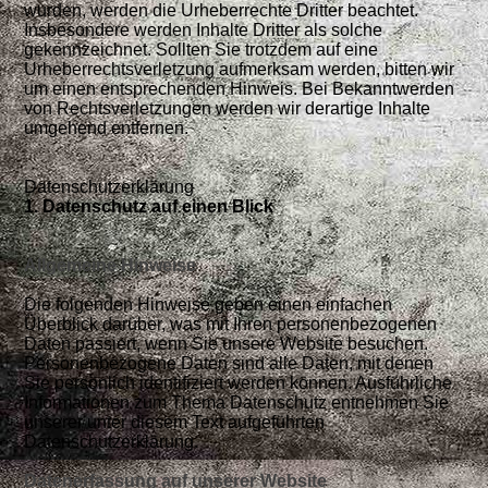
wurden, werden die Urheberrechte Dritter beachtet.
Insbesondere werden Inhalte Dritter als solche
gekennzeichnet. Sollten Sie trotzdem auf eine
Urheberrechtsverletzung aufmerksam werden, bitten wir
um einen entsprechenden Hinweis. Bei Bekanntwerden
von Rechtsverletzungen werden wir derartige Inhalte
umgehend entfernen.
Datenschutzerklärung
1. Datenschutz auf einen Blick
Allgemeine Hinweise
Die folgenden Hinweise geben einen einfachen
Überblick darüber, was mit Ihren personenbezogenen
Daten passiert, wenn Sie unsere Website besuchen.
Personenbezogene Daten sind alle Daten, mit denen
Sie persönlich identifiziert werden können. Ausführliche
Informationen zum Thema Datenschutz entnehmen Sie
unserer unter diesem Text aufgeführten
Datenschutzerklärung.
Datenerfassung auf unserer Website