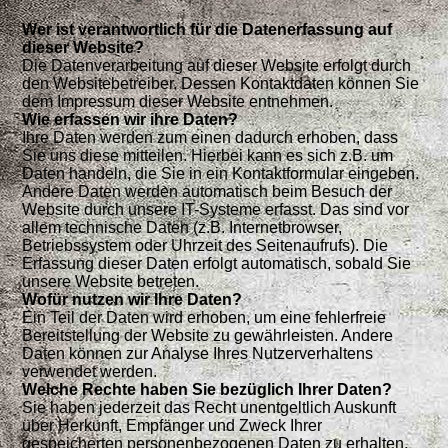
Wer ist verantwortlich für die Datenerfassung auf
dieser Website?
Die Datenverarbeitung auf dieser Website erfolgt durch
den Websitebetreiber. Dessen Kontaktdaten können Sie
dem Impressum dieser Website entnehmen.
Wie erfassen wir ihre Daten?
Ihre Daten werden zum einen dadurch erhoben, dass
Sie uns diese mitteilen. Hierbei kann es sich z.B. um
Daten handeln, die Sie in ein Kontaktformular eingeben.
Andere Daten werden automatisch beim Besuch der
Website durch unsere IT-Systeme erfasst. Das sind vor
allem technische Daten (z.B. Internetbrowser,
Betriebssystem oder Uhrzeit des Seitenaufrufs). Die
Erfassung dieser Daten erfolgt automatisch, sobald Sie
unsere Website betreten.
Wofür nutzen wir Ihre Daten?
Ein Teil der Daten wird erhoben, um eine fehlerfreie
Bereitstellung der Website zu gewährleisten. Andere
Daten können zur Analyse Ihres Nutzerverhaltens
verwendet werden.
Welche Rechte haben Sie bezüglich Ihrer Daten?
Sie haben jederzeit das Recht unentgeltlich Auskunft
über Herkunft, Empfänger und Zweck Ihrer
gespeicherten personenbezogenen Daten zu erhalten.