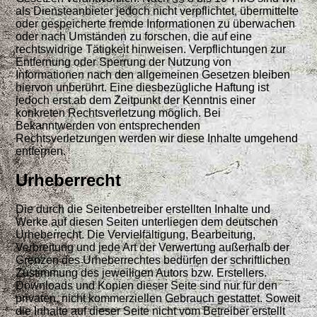
als Diensteanbieter jedoch nicht verpflichtet, übermittelte
oder gespeicherte fremde Informationen zu überwachen
oder nach Umständen zu forschen, die auf eine
rechtswidrige Tätigkeit hinweisen. Verpflichtungen zur
Entfernung oder Sperrung der Nutzung von
Informationen nach den allgemeinen Gesetzen bleiben
hiervon unberührt. Eine diesbezügliche Haftung ist
jedoch erst ab dem Zeitpunkt der Kenntnis einer
konkreten Rechtsverletzung möglich. Bei
Bekanntwerden von entsprechenden
Rechtsverletzungen werden wir diese Inhalte umgehend
entfernen.
Urheberrecht
Die durch die Seitenbetreiber erstellten Inhalte und
Werke auf diesen Seiten unterliegen dem deutschen
Urheberrecht. Die Vervielfältigung, Bearbeitung,
Verbreitung und jede Art der Verwertung außerhalb der
Grenzen des Urheberrechtes bedürfen der schriftlichen
Zustimmung des jeweiligen Autors bzw. Erstellers.
Downloads und Kopien dieser Seite sind nur für den
privaten, nicht kommerziellen Gebrauch gestattet. Soweit
die Inhalte auf dieser Seite nicht vom Betreiber erstellt