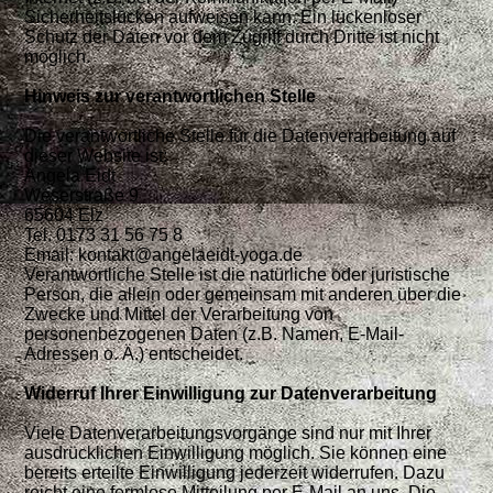
Sicherheitslücken aufweisen kann. Ein lückenloser
Schutz der Daten vor dem Zugriff durch Dritte ist nicht
möglich.
Hinweis zur verantwortlichen Stelle
Die verantwortliche Stelle für die Datenverarbeitung auf
dieser Website ist:
Angela Eidt
Weserstraße 9
65604 Elz
Tel. 0173 31 56 75 8
Email: kontakt@angelaeidt-yoga.de
Verantwortliche Stelle ist die natürliche oder juristische
Person, die allein oder gemeinsam mit anderen über die
Zwecke und Mittel der Verarbeitung von
personenbezogenen Daten (z.B. Namen, E-Mail-
Adressen o. Ä.) entscheidet.
Widerruf Ihrer Einwilligung zur Datenverarbeitung
Viele Datenverarbeitungsvorgänge sind nur mit Ihrer
ausdrücklichen Einwilligung möglich. Sie können eine
bereits erteilte Einwilligung jederzeit widerrufen. Dazu
reicht eine formlose
Mitteilung per E-Mail an uns. Die