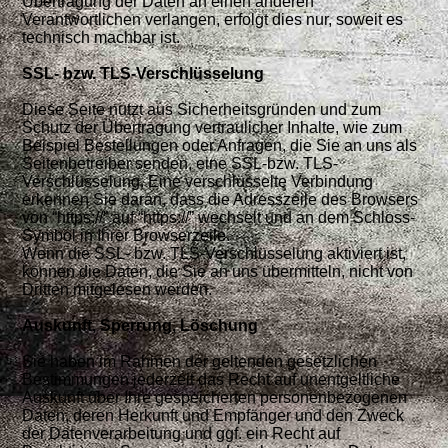
Übertragung der Daten an einen anderen
Verantwortlichen verlangen, erfolgt dies nur, soweit es
technisch machbar ist.
SSL- bzw. TLS-Verschlüsselung
Diese Seite nutzt aus Sicherheitsgründen und zum
Schutz der Übertragung vertraulicher Inhalte, wie zum
Beispiel Bestellungen oder Anfragen, die Sie an uns als
Seitenbetreiber senden, eine SSL-bzw. TLS-
Verschlüsselung. Eine verschlüsselte Verbindung
erkennen Sie daran, dass die Adresszeile des Browsers
von “https://” auf “https://” wechselt und an dem
Schloss-
Symbol in Ihrer Browserzeile.
Wenn die SSL- bzw. TLS-Verschlüsselung aktiviert ist,
können die Daten, die Sie an uns übermitteln, nicht von
Dritten mitgelesen werden.
Auskunft, Sperrung, Löschung
Sie haben im Rahmen der geltenden gesetzlichen
Bestimmungen jederzeit das Recht auf unentgeltliche
Auskunft über Ihre gespeicherten personenbezogenen
Daten, deren Herkunft und Empfänger und den Zweck
der Datenverarbeitung und ggf. ein Recht auf