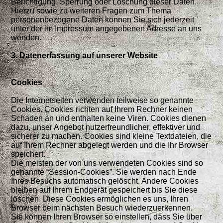
Berichtigung, Sperrung oder Löschung dieser Daten.
Hierzu sowie zu weiteren Fragen zum Thema
personenbezogene Daten können Sie sich jederzeit
unter der im Impressum angegebenen Adresse an uns
wenden.
3. Datenerfassung auf unserer Website
Cookies
Die Internetseiten verwenden teilweise so genannte
Cookies. Cookies richten auf Ihrem Rechner keinen
Schaden an und enthalten keine Viren. Cookies dienen
dazu, unser Angebot nutzerfreundlicher, effektiver und
sicherer zu machen. Cookies sind kleine Textdateien, die
auf Ihrem Rechner abgelegt werden und die Ihr Browser
speichert.
Die meisten der von uns verwendeten Cookies sind so
genannte “Session-Cookies”. Sie werden nach Ende
Ihres Besuchs automatisch gelöscht. Andere Cookies
bleiben auf Ihrem Endgerät gespeichert bis Sie diese
löschen. Diese Cookies ermöglichen es uns, Ihren
Browser beim nächsten Besuch wiederzuerkennen.
Sie können Ihren Browser so einstellen, dass Sie über