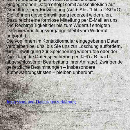
eingegebenen Daten erfolgt somit ausschließlich auf
Grundlage Ihrer Einwilligung (Art. 6 Abs. 1 lit. a DSGVO).
Sie können diese Einwilligung jederzeit widerrufen.
Dazu reicht eine formlose Mitteilung per E-Mail an uns.
Die Rechtmäßigkeit der bis zum Widerruf erfolgten
Datenverarbeitungsvorgänge bleibt vom Widerruf
unberührt.
Die von Ihnen im Kontaktformular eingegebenen Daten
verbleiben bei uns, bis Sie uns zur Löschung auffordern,
Ihre Einwilligung zur Speicherung widerrufen oder der
Zweck für die
Datenspeicherung entfällt (z.B. nach
abgeschlossener Bearbeitung Ihrer Anfrage). Zwingende
gesetzliche Bestimmungen – insbesondere
Aufbewahrungsfristen – bleiben unberührt.
Impressum und Datenschutzerklärung