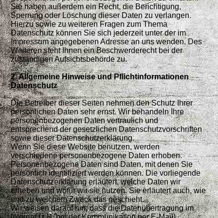
Sie haben außerdem ein Recht, die Berichtigung,
Sperrung oder Löschung dieser Daten zu verlangen.
Hierzu sowie zu weiteren Fragen zum Thema
Datenschutz können Sie sich jederzeit unter der im
Impressum angegebenen Adresse an uns wenden. Des
Weiteren steht Ihnen ein Beschwerderecht bei der
zuständigen Aufsichtsbehörde zu.
2. Allgemeine Hinweise und Pflichtinformationen
Datenschutz
Die Betreiber dieser Seiten nehmen den Schutz Ihrer
persönlichen Daten sehr ernst. Wir behandeln Ihre
personenbezogenen Daten vertraulich und
entsprechend der gesetzlichen Datenschutzvorschriften
sowie dieser Datenschutzerklärung.
Wenn Sie diese Website benutzen, werden
verschiedene personenbezogene Daten erhoben.
Personenbezogene Daten sind Daten, mit denen Sie
persönlich identifiziert werden können. Die vorliegende
Datenschutzerklärung erläutert, welche Daten wir
erheben und wofür wir sie nutzen. Sie erläutert auch, wie
und zu welchem Zweck das geschieht.
Wir weisen darauf hin, dass die Datenübertragung im
Internet (z.B. bei der Kommunikation per E-Mail)